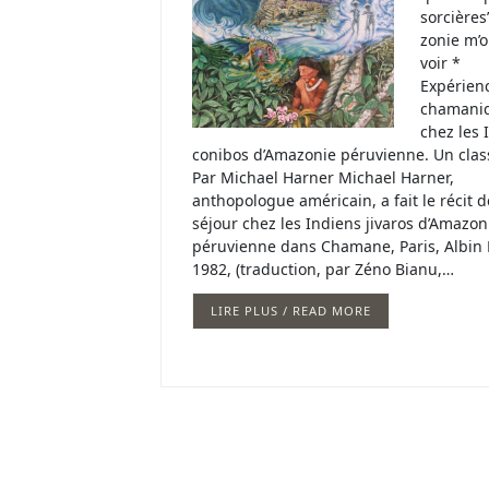
sorcières
zonie m’o
voir *
Expérien
chamani
chez les 
conibos d’Amazonie péruvienne. Un clas
Par Michael Harner Michael Harner,
anthopologue américain, a fait le récit 
séjour chez les Indiens jivaros d’Amazon
péruvienne dans Chamane, Paris, Albin 
1982, (traduction, par Zéno Bianu,…
LIRE PLUS / READ MORE