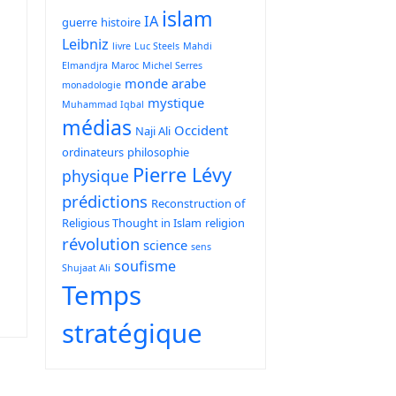
islam
IA
guerre
histoire
Leibniz
livre
Luc Steels
Mahdi
Elmandjra
Maroc
Michel Serres
monde arabe
monadologie
mystique
Muhammad Iqbal
médias
Occident
Naji Ali
ordinateurs
philosophie
Pierre Lévy
physique
prédictions
Reconstruction of
Religious Thought in Islam
religion
révolution
science
sens
soufisme
Shujaat Ali
Temps
stratégique