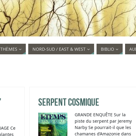
STHÈMES
NORD-SUD / EAST & WEST
BIBLIO
AU
”
Serpent cosmique
GRANDE ENQUÊTE Sur la
piste du serpent par Jeremy
Narby Se pourrait-il que les
AGE Ce
chamanes d’Amazonie dans
plantes