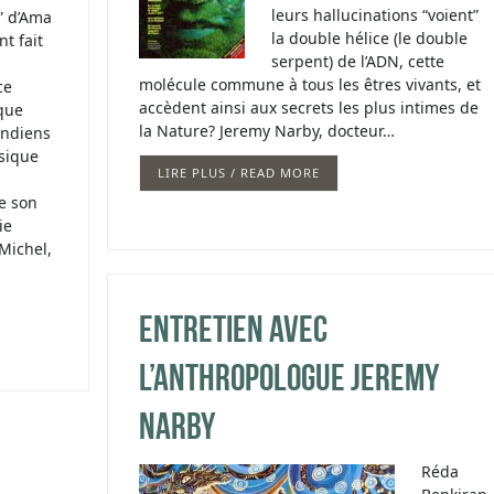
leurs hallucinations “voient”
” d’Ama
la double hélice (le double
nt fait
serpent) de l’ADN, cette
molécule commune à tous les êtres vivants, et
ce
accèdent ainsi aux secrets les plus intimes de
que
la Nature? Jeremy Narby, docteur…
Indiens
sique
LIRE PLUS / READ MORE
de son
ie
Michel,
Entretien avec
l’anthropologue Jeremy
Narby
Réda