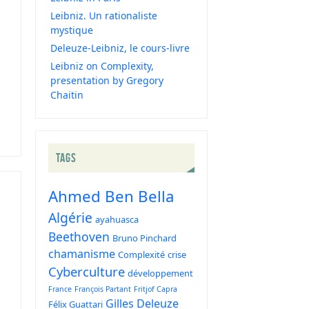
Leibniz. Un rationaliste
mystique
Deleuze-Leibniz, le cours-livre
Leibniz on Complexity,
presentation by Gregory
Chaitin
TAGS
Ahmed Ben Bella
Algérie
ayahuasca
Beethoven
Bruno Pinchard
chamanisme
Complexité
crise
Cyberculture
développement
France
François Partant
Fritjof Capra
Gilles Deleuze
Félix Guattari