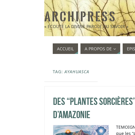
A R C H I P R E S S
« ECOUTE LA DIVINE PAROLE DU SAVOIR »
ACCUEIL
A PROPOS DE
EPI
TAG:
AYAHUASCA
Des “plantes sorcières
d’Amazonie
TEMOIGN
que les “