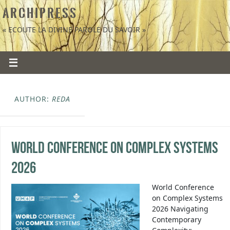
A R C H I P R E S S
« ECOUTE LA DIVINE PAROLE DU SAVOIR »
AUTHOR:
REDA
World Conference on Complex Systems
2026
World Conference
on Complex Systems
2026 Navigating
Contemporary