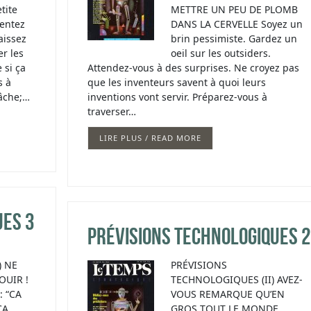
tite
METTRE UN PEU DE PLOMB
ventez
DANS LA CERVELLE Soyez un
aissez
brin pessimiste. Gardez un
r les
oeil sur les outsiders.
 si ça
Attendez-vous à des surprises. Ne croyez pas
s à
que les inventeurs savent à quoi leurs
lâche;…
inventions vont servir. Préparez-vous à
traverser…
LIRE PLUS / READ MORE
ues 3
Prévisions technologiques 2
) NE
PRÉVISIONS
OUIR !
TECHNOLOGIQUES (II) AVEZ-
 “CA
VOUS REMARQUE QU’EN
CA
GROS TOUT LE MONDE