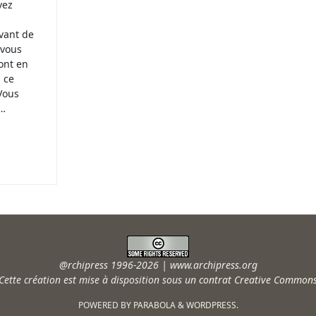
vez
vant de
 vous
sont en
, ce
 Vous
e…
@rchipress 1996-2026 | www.archipress.org
Cette création est mise à disposition sous un
contrat Creative Common
POWERED BY
PARABOLA
&
WORDPRESS.