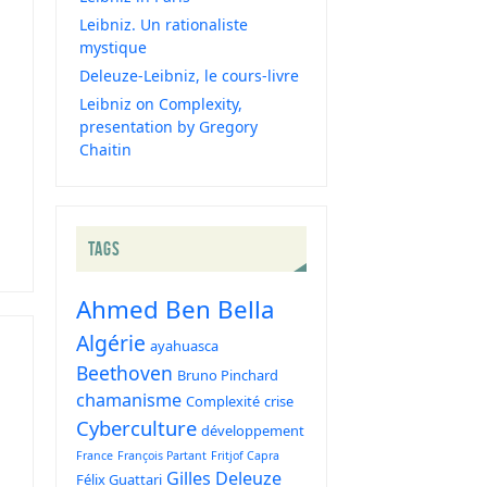
Leibniz. Un rationaliste
mystique
Deleuze-Leibniz, le cours-livre
Leibniz on Complexity,
presentation by Gregory
Chaitin
TAGS
Ahmed Ben Bella
Algérie
ayahuasca
Beethoven
Bruno Pinchard
chamanisme
Complexité
crise
Cyberculture
développement
France
François Partant
Fritjof Capra
Gilles Deleuze
Félix Guattari