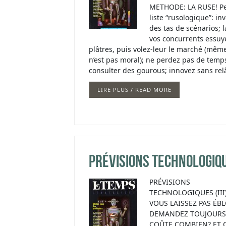
METHODE: LA RUSE! Pe
liste “rusologique”: in
des tas de scénarios; l
vos concurrents essuye
plâtres, puis volez-leur le marché (même
n’est pas moral); ne perdez pas de temp
consulter des gourous; innovez sans re
LIRE PLUS / READ MORE
Prévisions technologiq
PRÉVISIONS
TECHNOLOGIQUES (III
VOUS LAISSEZ PAS ÉBL
DEMANDEZ TOUJOURS:
COÛTE COMBIEN? ET 