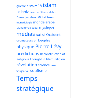
islam
IA
guerre
histoire
Leibniz
livre
Luc Steels
Mahdi
Elmandjra
Maroc
Michel Serres
monde arabe
monadologie
mystique
Muhammad Iqbal
médias
Occident
Naji Ali
ordinateurs
philosophie
Pierre Lévy
physique
prédictions
Reconstruction of
Religious Thought in Islam
religion
révolution
science
sens
soufisme
Shujaat Ali
Temps
stratégique