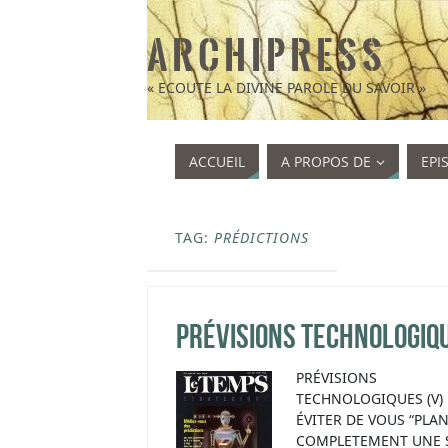
A R C H I P R E S S
« ECOUTE LA DIVINE PAROLE DU SAVOIR »
ACCUEIL
A PROPOS DE
EPI
TAG:
PRÉDICTIONS
Prévisions technologiq
PRÉVISIONS
TECHNOLOGIQUES (V)
ÉVITER DE VOUS “PLA
COMPLETEMENT UNE 