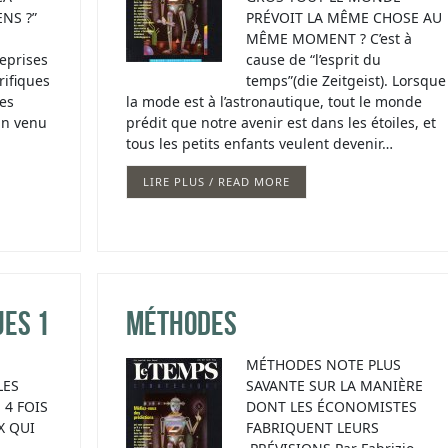
NS ?”
PRÉVOIT LA MÊME CHOSE AU
MÊME MOMENT ? C’est à
eprises
cause de “l’esprit du
rifiques
temps”(die Zeitgeist). Lorsque
des
la mode est à l’astronautique, tout le monde
in venu
prédit que notre avenir est dans les étoiles, et
tous les petits enfants veulent devenir…
LIRE PLUS / READ MORE
ues 1
Méthodes
MÉTHODES NOTE PLUS
LES
SAVANTE SUR LA MANIÈRE
 4 FOIS
DONT LES ÉCONOMISTES
X QUI
FABRIQUENT LEURS