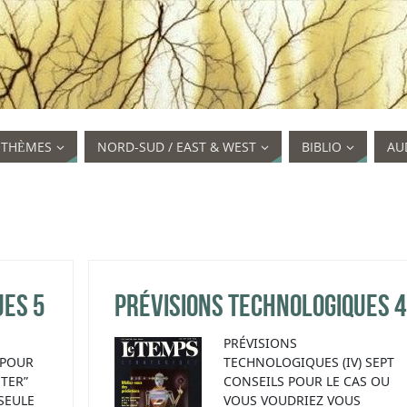
STHÈMES
NORD-SUD / EAST & WEST
BIBLIO
AU
ues 5
Prévisions technologiques 4
PRÉVISIONS
 POUR
TECHNOLOGIQUES (IV) SEPT
NTER”
CONSEILS POUR LE CAS OU
SEULE
VOUS VOUDRIEZ VOUS