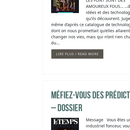
LES FONT SONT DES
AMOUREUX FOUS… …d
idées et des technolog
qu’ils découvrent. Jug
même d’après ce catalogue de technolo
dont on nous promettait qu’elles allaient
changer nos vies, mais qui n’ont rien c
du…
LIRE PLUS / READ MORE
Méfiez-vous des prédict
– dossier
Message Vous êtes u
industriel fonceur, vou