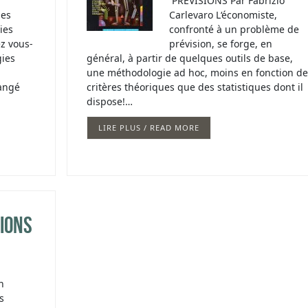
PRÉVISIONS Par Fabrizio
es
Carlevaro L‘économiste,
ies
confronté à un problème de
ez vous-
prévision, se forge, en
gies
général, à partir de quelques outils de base,
une méthodologie ad hoc, moins en fonction de
hangé
critères théoriques que des statistiques dont il
dispose!…
LIRE PLUS / READ MORE
ions
n
s