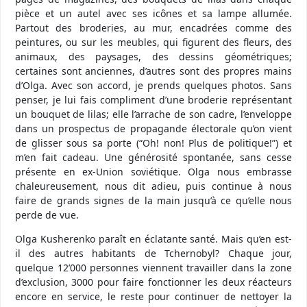
pièce et un autel avec ses icônes et sa lampe allumée.
Partout des broderies, au mur, encadrées comme des
peintures, ou sur les meubles, qui figurent des fleurs, des
animaux, des paysages, des dessins géométriques;
certaines sont anciennes, d’autres sont des propres mains
d’Olga. Avec son accord, je prends quelques photos. Sans
penser, je lui fais compliment d’une broderie représentant
un bouquet de lilas; elle l’arrache de son cadre, l’enveloppe
dans un prospectus de propagande électorale qu’on vient
de glisser sous sa porte (“Oh! non! Plus de politique!”) et
m’en fait cadeau. Une générosité spontanée, sans cesse
présente en ex-Union soviétique. Olga nous embrasse
chaleureusement, nous dit adieu, puis continue à nous
faire de grands signes de la main jusqu’à ce qu’elle nous
perde de vue.
Olga Kusherenko paraît en éclatante santé. Mais qu’en est-
il des autres habitants de Tchernobyl? Chaque jour,
quelque 12’000 personnes viennent travailler dans la zone
d’exclusion, 3000 pour faire fonctionner les deux réacteurs
encore en service, le reste pour continuer de nettoyer la