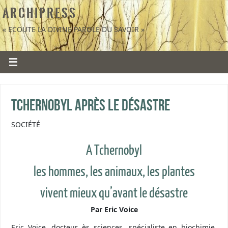
A R C H I P R E S S
« ECOUTE LA DIVINE PAROLE DU SAVOIR »
Tchernobyl après le désastre
SOCIÉTÉ
A Tchernobyl
les hommes, les animaux, les plantes
vivent mieux qu’avant le désastre
Par Eric Voice
Eric Voice, docteur ès sciences, spécialiste en biochimie,