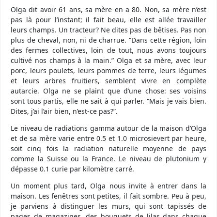
Olga dit avoir 61 ans, sa mère en a 80. Non, sa mère n’est
pas là pour l’instant; il fait beau, elle est allée travailler
leurs champs. Un tracteur? Ne dites pas de bêtises. Pas non
plus de cheval, non, ni de charrue. “Dans cette région, loin
des fermes collectives, loin de tout, nous avons toujours
cultivé nos champs à la main.” Olga et sa mère, avec leur
porc, leurs poulets, leurs pommes de terre, leurs légumes
et leurs arbres fruitiers, semblent vivre en complète
autarcie. Olga ne se plaint que d’une chose: ses voisins
sont tous partis, elle ne sait à qui parler. “Mais je vais bien.
Dites, j’ai l’air bien, n’est-ce pas?”.
Le niveau de radiations gamma autour de la maison d’Olga
et de sa mère varie entre 0.5 et 1.0 microsievert par heure,
soit cinq fois la radiation naturelle moyenne de pays
comme la Suisse ou la France. Le niveau de plutonium y
dépasse 0.1 curie par kilomètre carré.
Un moment plus tard, Olga nous invite à entrer dans la
maison. Les fenêtres sont petites, il fait sombre. Peu à peu,
je parviens à distinguer les murs, qui sont tapissés de
pages de magazines, des bouquets de lilas dans chaque