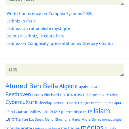
World Conference on Complex Systems 2026
Leibniz in Paris
Leibniz. Un rationaliste mystique
Deleuze-Leibniz, le cours-livre
Leibniz on Complexity, presentation by Gregory Chaitin
TAGS
Ahmed Ben Bella
Algérie
ayahuasca
Beethoven
chamanisme
Bruno Pinchard
Complexité
crise
Cyberculture
développement
France
François Partant
Fritjof Capra
islam
Gilles Deleuze
IA
Félix Guattari
guerre
histoire
Leibniz
livre
Luc Steels
Mahdi Elmandjra
Maroc
Michel Serres
monadologie
médias
monde arabe
mystique
Naji Ali
Muhammad Iqbal