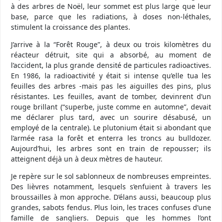
à des arbres de Noël, leur sommet est plus large que leur
base, parce que les radiations, à doses non-léthales,
stimulent la croissance des plantes.
J’arrive à la “Forêt Rouge”, à deux ou trois kilomètres du
réacteur détruit, site qui a absorbé, au moment de
l’accident, la plus grande densité de particules radioactives.
En 1986, la radioactivité y était si intense qu’elle tua les
feuilles des arbres -mais pas les aiguilles des pins, plus
résistantes. Les feuilles, avant de tomber, devinrent d’un
rouge brillant (“superbe, juste comme en automne”, devait
me déclarer plus tard, avec un sourire désabusé, un
employé de la centrale). Le plutonium était si abondant que
l’armée rasa la forêt et enterra les troncs au bulldozer.
Aujourd’hui, les arbres sont en train de repousser; ils
atteignent déjà un à deux mètres de hauteur.
Je repère sur le sol sablonneux de nombreuses empreintes.
Des lièvres notamment, lesquels s’enfuient à travers les
broussailles à mon approche. D’élans aussi, beaucoup plus
grandes, sabots fendus. Plus loin, les traces confuses d’une
famille de sangliers. Depuis que les hommes l’ont