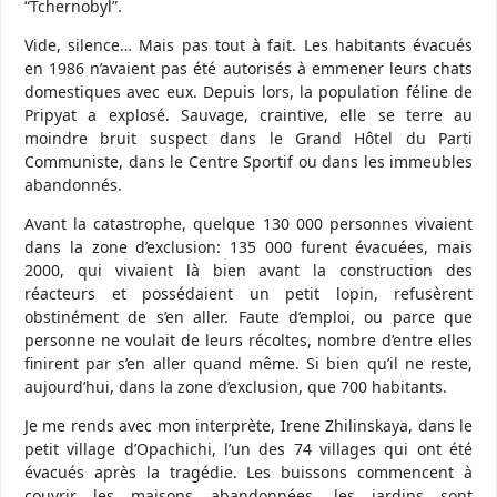
“Tchernobyl”.
Vide, silence… Mais pas tout à fait. Les habitants évacués
en 1986 n’avaient pas été autorisés à emmener leurs chats
domestiques avec eux. Depuis lors, la population féline de
Pripyat a explosé. Sauvage, craintive, elle se terre au
moindre bruit suspect dans le Grand Hôtel du Parti
Communiste, dans le Centre Sportif ou dans les immeubles
abandonnés.
Avant la catastrophe, quelque 130 000 personnes vivaient
dans la zone d’exclusion: 135 000 furent évacuées, mais
2000, qui vivaient là bien avant la construction des
réacteurs et possédaient un petit lopin, refusèrent
obstinément de s’en aller. Faute d’emploi, ou parce que
personne ne voulait de leurs récoltes, nombre d’entre elles
finirent par s’en aller quand même. Si bien qu’il ne reste,
aujourd’hui, dans la zone d’exclusion, que 700 habitants.
Je me rends avec mon interprète, Irene Zhilinskaya, dans le
petit village d’Opachichi, l’un des 74 villages qui ont été
évacués après la tragédie. Les buissons commencent à
couvrir les maisons abandonnées, les jardins sont