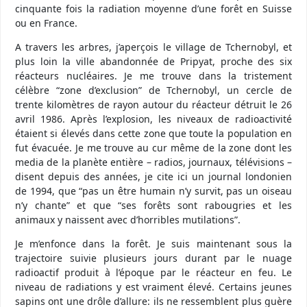
cinquante fois la radiation moyenne d’une forêt en Suisse
ou en France.
A travers les arbres, j’aperçois le village de Tchernobyl, et
plus loin la ville abandonnée de Pripyat, proche des six
réacteurs nucléaires. Je me trouve dans la tristement
célèbre “zone d’exclusion” de Tchernobyl, un cercle de
trente kilomètres de rayon autour du réacteur détruit le 26
avril 1986. Après l’explosion, les niveaux de radioactivité
étaient si élevés dans cette zone que toute la population en
fut évacuée. Je me trouve au cur même de la zone dont les
media de la planète entière – radios, journaux, télévisions –
disent depuis des années, je cite ici un journal londonien
de 1994, que “pas un être humain n’y survit, pas un oiseau
n’y chante” et que “ses forêts sont rabougries et les
animaux y naissent avec d’horribles mutilations”.
Je m’enfonce dans la forêt. Je suis maintenant sous la
trajectoire suivie plusieurs jours durant par le nuage
radioactif produit à l’époque par le réacteur en feu. Le
niveau de radiations y est vraiment élevé. Certains jeunes
sapins ont une drôle d’allure: ils ne ressemblent plus guère