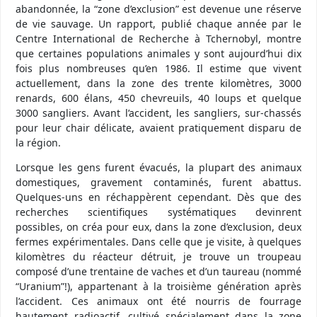
abandonnée, la “zone d’exclusion” est devenue une réserve
de vie sauvage. Un rapport, publié chaque année par le
Centre International de Recherche à Tchernobyl, montre
que certaines populations animales y sont aujourd’hui dix
fois plus nombreuses qu’en 1986. Il estime que vivent
actuellement, dans la zone des trente kilomètres, 3000
renards, 600 élans, 450 chevreuils, 40 loups et quelque
3000 sangliers. Avant l’accident, les sangliers, sur-chassés
pour leur chair délicate, avaient pratiquement disparu de
la région.
Lorsque les gens furent évacués, la plupart des animaux
domestiques, gravement contaminés, furent abattus.
Quelques-uns en réchappèrent cependant. Dès que des
recherches scientifiques systématiques devinrent
possibles, on créa pour eux, dans la zone d’exclusion, deux
fermes expérimentales. Dans celle que je visite, à quelques
kilomètres du réacteur détruit, je trouve un troupeau
composé d’une trentaine de vaches et d’un taureau (nommé
“Uranium”!), appartenant à la troisième génération après
l’accident. Ces animaux ont été nourris de fourrage
hautement radioactif, cultivé spécialement dans la zone