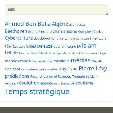
TAGS
Ahmed Ben Bella
Algérie
ayahuasca
Beethoven
chamanisme
Bruno Pinchard
Complexité
crise
Cyberculture
développement
France
François Partant
Fritjof Capra
islam
Gilles Deleuze
IA
Félix Guattari
guerre
histoire
Leibniz
livre
Luc Steels
Mahdi Elmandjra
Maroc
Michel Serres
monadologie
médias
monde arabe
mystique
Naji Ali
Muhammad Iqbal
Pierre Lévy
physique
Occident
ordinateurs
philosophie
prédictions
Reconstruction of Religious Thought in Islam
révolution
soufisme
science
religion
sens
Shujaat Ali
Temps stratégique