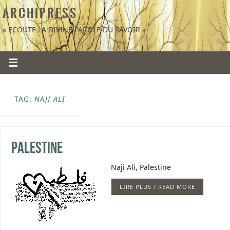
A R C H I P R E S S
« ECOUTE LA DIVINE PAROLE DU SAVOIR »
TAG:
NAJI ALI
Palestine
Naji Ali, Palestine
LIRE PLUS / READ MORE