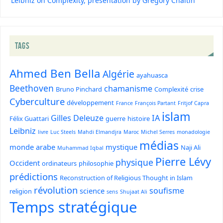
Leibniz on Complexity, presentation by Gregory Chaitin
TAGS
Ahmed Ben Bella
Algérie
ayahuasca
Beethoven
chamanisme
Bruno Pinchard
Complexité
crise
Cyberculture
développement
France
François Partant
Fritjof Capra
islam
Gilles Deleuze
IA
Félix Guattari
guerre
histoire
Leibniz
livre
Luc Steels
Mahdi Elmandjra
Maroc
Michel Serres
monadologie
médias
monde arabe
mystique
Naji Ali
Muhammad Iqbal
Pierre Lévy
physique
Occident
ordinateurs
philosophie
prédictions
Reconstruction of Religious Thought in Islam
révolution
soufisme
science
religion
sens
Shujaat Ali
Temps stratégique