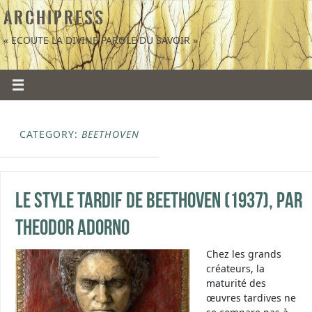
A R C H I P R E S S
« ECOUTE LA DIVINE PAROLE DU SAVOIR »
CATEGORY:
BEETHOVEN
Le style tardif de Beethoven (1937), par
Theodor Adorno
Chez les grands
créateurs, la
maturité des
œuvres tardives ne