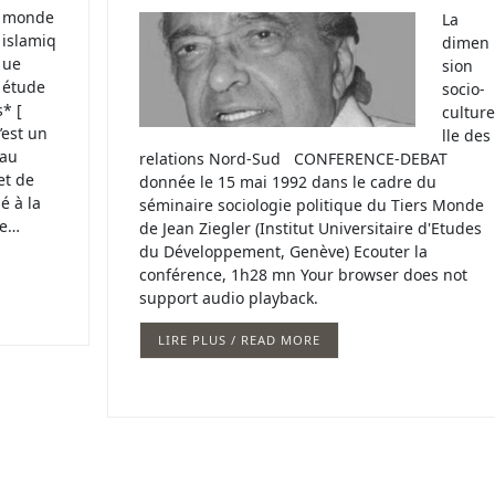
monde
La
islamiq
dimen
ue
sion
étude
socio-
s* [
culture
’est un
lle des
 au
relations Nord-Sud CONFERENCE-DEBAT
et de
donnée le 15 mai 1992 dans le cadre du
é à la
séminaire sociologie politique du Tiers Monde
de…
de Jean Ziegler (Institut Universitaire d'Etudes
du Développement, Genève) Ecouter la
conférence, 1h28 mn Your browser does not
support audio playback.
LIRE PLUS / READ MORE