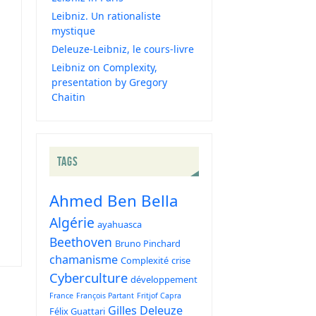
Leibniz. Un rationaliste
mystique
Deleuze-Leibniz, le cours-livre
Leibniz on Complexity,
presentation by Gregory
Chaitin
TAGS
Ahmed Ben Bella
Algérie
ayahuasca
Beethoven
Bruno Pinchard
chamanisme
Complexité
crise
Cyberculture
développement
France
François Partant
Fritjof Capra
Gilles Deleuze
Félix Guattari