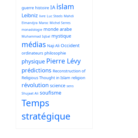
islam
IA
guerre
histoire
Leibniz
livre
Luc Steels
Mahdi
Elmandjra
Maroc
Michel Serres
monde arabe
monadologie
mystique
Muhammad Iqbal
médias
Occident
Naji Ali
ordinateurs
philosophie
Pierre Lévy
physique
prédictions
Reconstruction of
Religious Thought in Islam
religion
révolution
science
sens
soufisme
Shujaat Ali
Temps
stratégique