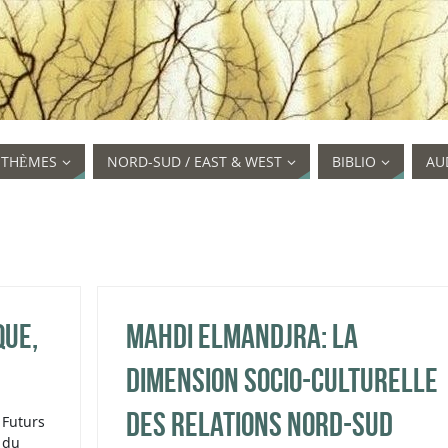
STHÈMES
NORD-SUD / EAST & WEST
BIBLIO
AU
que,
Mahdi Elmandjra: La
dimension socio-culturelle
des relations Nord-Sud
Futurs
du