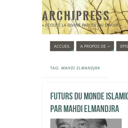
A R C H I P R E S S
« ECOUTE LA DIVINE PAROLE DU SAVOIR »
ACCUEIL
A PROPOS DE
EPI
TAG:
MAHDI ELMANDJRA
Futurs du monde islami
par Mahdi Elmandjra