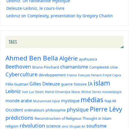
Leibniz. Un rationaliste mystique
Deleuze-Leibniz, le cours-livre
Leibniz on Complexity, presentation by Gregory Chaitin
TAGS
Ahmed Ben Bella
Algérie
ayahuasca
Beethoven
chamanisme
Bruno Pinchard
Complexité
crise
Cyberculture
développement
France
François Partant
Fritjof Capra
islam
Gilles Deleuze
IA
Félix Guattari
guerre
histoire
Leibniz
livre
Luc Steels
Mahdi Elmandjra
Maroc
Michel Serres
monadologie
médias
monde arabe
mystique
Naji Ali
Muhammad Iqbal
Pierre Lévy
physique
Occident
ordinateurs
philosophie
prédictions
Reconstruction of Religious Thought in Islam
révolution
soufisme
science
religion
sens
Shujaat Ali