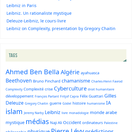
Leibniz in Paris
Leibniz. Un rationaliste mystique
Deleuze-Leibniz, le cours-livre
Leibniz on Complexity, presentation by Gregory Chaitin
TAGS
Ahmed Ben Bella
Algérie
ayahuasca
Beethoven
chamanisme
Bruno Pinchard
Charles-Henri Favrod
Cyberculture
Complexité
crise
Complexity
droit humanitaire
Gilles
développement
Félix Guattari
François Partant
Fritjof Capra
Deleuze
IA
guerre
histoire
Gregory Chaitin
Gödel
humanisme
islam
Leibniz
monde arabe
Jeremy Narby
livre
monadologie
médias
mystique
Occident
Naji Ali
ordinateurs
Palestine
Pierre Lévy
prédictions
physique
philosophie