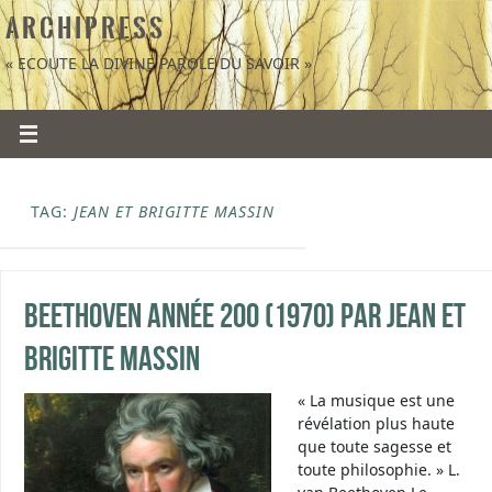
A R C H I P R E S S
« ECOUTE LA DIVINE PAROLE DU SAVOIR »
TAG:
JEAN ET BRIGITTE MASSIN
Beethoven année 200 (1970) par Jean et
Brigitte Massin
« La musique est une
révélation plus haute
que toute sagesse et
toute philosophie. » L.