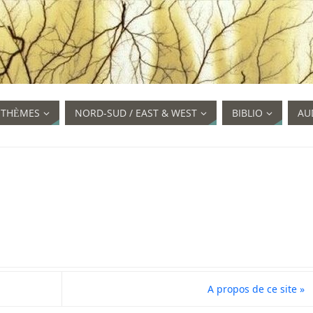
STHÈMES
NORD-SUD / EAST & WEST
BIBLIO
AU
A propos de ce site
»