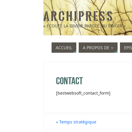
A R C H I P R E S S
« ECOUTE LA DIVINE PAROLE DU SAVOIR »
ACCUEIL
A PROPOS DE
EPI
Contact
[bestwebsoft_contact_form]
«
Temps stratégique