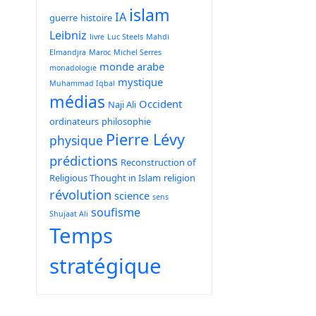
islam
IA
guerre
histoire
Leibniz
livre
Luc Steels
Mahdi
Elmandjra
Maroc
Michel Serres
monde arabe
monadologie
mystique
Muhammad Iqbal
médias
Occident
Naji Ali
ordinateurs
philosophie
Pierre Lévy
physique
prédictions
Reconstruction of
Religious Thought in Islam
religion
révolution
science
sens
soufisme
Shujaat Ali
Temps
stratégique