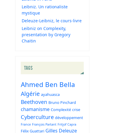
Leibniz. Un rationaliste
mystique
Deleuze-Leibniz, le cours-livre
Leibniz on Complexity,
presentation by Gregory
Chaitin
TAGS
Ahmed Ben Bella
Algérie
ayahuasca
Beethoven
Bruno Pinchard
chamanisme
Complexité
crise
Cyberculture
développement
France
François Partant
Fritjof Capra
Gilles Deleuze
Félix Guattari