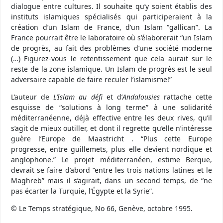
dialogue entre cultures. Il souhaite qu’y soient établis des
instituts islamiques spécialisés qui participeraient à la
création d’un Islam de France, d’un Islam “gallican”. La
France pourrait être le laboratoire où s’élaborerait “un Islam
de progrès, au fait des problèmes d’une société moderne
(…) Figurez-vous le retentissement que cela aurait sur le
reste de la zone islamique. Un Islam de progrès est le seul
adversaire capable de faire reculer l’islamisme!”
L’auteur de
L’Islam au défi
et d’
Andalousies
rattache cette
esquisse de “solutions à long terme” à une solidarité
méditerranéenne, déjà effective entre les deux rives, qu’il
s’agit de mieux outiller, et dont il regrette qu’elle n’intéresse
guère l’Europe de Maastricht . “Plus cette Europe
progresse, entre guillemets, plus elle devient nordique et
anglophone.” Le projet méditerranéen, estime Berque,
devrait se faire d’abord “entre les trois nations latines et le
Maghreb” mais il s’agirait, dans un second temps, de “ne
pas écarter la Turquie, l’Égypte et la Syrie”.
© Le Temps stratégique, No 66, Genève, octobre 1995.