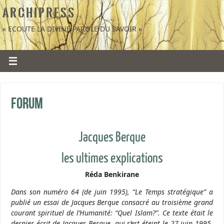
A R C H I P R E S S
« ECOUTE LA DIVINE PAROLE DU SAVOIR »
Forum
Jacques Berque
les ultimes explications
Réda Benkirane
Dans son numéro 64 (de juin 1995), “Le Temps stratégique” a
publié un essai de Jacques Berque consacré au troisième grand
courant spirituel de l’Humanité: “Quel Islam?”. Ce texte était le
dernier écrit de Jacques Berque, qui s’est éteint le 27 juin 1995.