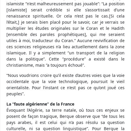
islamiste “n’est malheureusement pas jouable”: “La position
[islamiste] serait crédible si elle s’assortissait d’une
renaissance spirituelle. Or cela n’est pas le cas.[Si cela
l’était,] je serais bien placé pour le savoir, car je verrais se
multiplier les études originales sur le Coran et le Hadith
[ensemble des paroles prophétiques], qui me seraient
utiles à moi, traducteur du Coran.” Aucune revivification de
ces sciences religieuses n’a lieu actuellement dans la zone
islamique. Il y a simplement “un transport de la religion
dans la politique”. Cette “procédure” a existé dans le
christianisme, mais “a toujours échoué”.
“Nous voudrions croire qu’il existe d’autres voies que la voie
occidentale que la voie technologique, poursuit le vieil
orientaliste. Pour l’instant ce n’est pas ce qu’ont joué ces
peuples”.
La “faute algérienne” de la France
Évoquant l’Algérie, sa terre natale, où tous ces enjeux se
posent de façon tragique, Berque observe que “de tous les
pays arabes, il est celui qui n’a pas résolu sa question
culturelle, ni sa question linguistique”. Pour Berque la