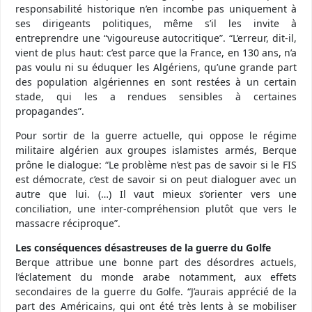
responsabilité historique n’en incombe pas uniquement à
ses dirigeants politiques, même s’il les invite à
entreprendre une “vigoureuse autocritique”. “L’erreur, dit-il,
vient de plus haut: c’est parce que la France, en 130 ans, n’a
pas voulu ni su éduquer les Algériens, qu’une grande part
des population algériennes en sont restées à un certain
stade, qui les a rendues sensibles à certaines
propagandes”.
Pour sortir de la guerre actuelle, qui oppose le régime
militaire algérien aux groupes islamistes armés, Berque
prône le dialogue: “Le problème n’est pas de savoir si le FIS
est démocrate, c’est de savoir si on peut dialoguer avec un
autre que lui. (…) Il vaut mieux s’orienter vers une
conciliation, une inter-compréhension plutôt que vers le
massacre réciproque”.
Les conséquences désastreuses de la guerre du Golfe
Berque attribue une bonne part des désordres actuels,
l’éclatement du monde arabe notamment, aux effets
secondaires de la guerre du Golfe. “J’aurais apprécié de la
part des Américains, qui ont été très lents à se mobiliser