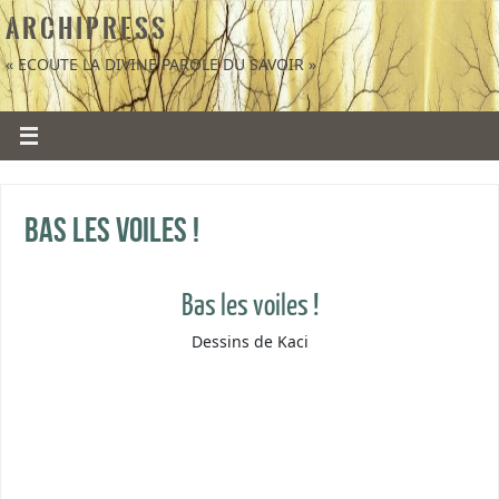
A R C H I P R E S S
« ECOUTE LA DIVINE PAROLE DU SAVOIR »
Bas les voiles !
Bas les voiles !
Dessins de Kaci