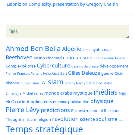
Leibniz on Complexity, presentation by Gregory Chaitin
TAGS
Ahmed Ben Bella
Algérie
ayahuasca
arme
Beethoven
chamanisme
Bruno Pinchard
Charles-Henri Favrod
Cyberculture
Complexité
crise
développement
dessins de presse
Gilles Deleuze
Félix Guattari
guerre
France
François Partant
Gödel
islam
IA
Leibniz
histoire
humanisme
Jeremy Narby
Mahdi
médias
monde arabe
mystique
Naji
Elmandjra
Michel Serres
physique
Occident
Ali
ordinateurs
philosophie
Palestine
Pierre Lévy
prédictions
Reconstruction of Religious
révolution
soufisme
science
Thought in Islam
religion
tao
Temps stratégique