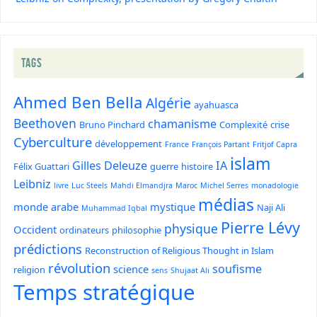
TAGS
Ahmed Ben Bella
Algérie
ayahuasca
Beethoven
chamanisme
Bruno Pinchard
Complexité
crise
Cyberculture
développement
France
François Partant
Fritjof Capra
islam
Gilles Deleuze
IA
Félix Guattari
guerre
histoire
Leibniz
livre
Luc Steels
Mahdi Elmandjra
Maroc
Michel Serres
monadologie
médias
monde arabe
mystique
Naji Ali
Muhammad Iqbal
Pierre Lévy
physique
Occident
ordinateurs
philosophie
prédictions
Reconstruction of Religious Thought in Islam
révolution
soufisme
science
religion
sens
Shujaat Ali
Temps stratégique