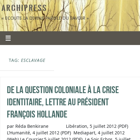
A R C H I P R E S S
« ECOUTE LA DIVINE PAROLE DU SAVOIR »
TAG:
ESCLAVAGE
De la question coloniale à la crise
identitaire, lettre au président
François Hollande
par Réda Benkirane Libération, 5 juillet 2012 (PDF)
L’Humanité, 4 juillet 2012 (PDF) Mediapart, 4 juillet 2012
(Web) Le Courrier,5 juillet 2012 (PDF) Le Soir Echos, 5 juillet