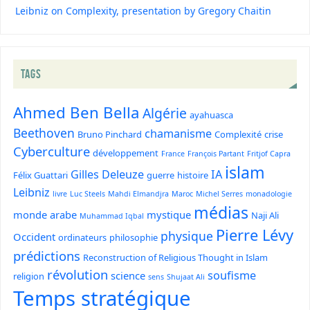
Leibniz on Complexity, presentation by Gregory Chaitin
TAGS
Ahmed Ben Bella
Algérie
ayahuasca
Beethoven
chamanisme
Bruno Pinchard
Complexité
crise
Cyberculture
développement
France
François Partant
Fritjof Capra
islam
Gilles Deleuze
IA
Félix Guattari
guerre
histoire
Leibniz
livre
Luc Steels
Mahdi Elmandjra
Maroc
Michel Serres
monadologie
médias
monde arabe
mystique
Naji Ali
Muhammad Iqbal
Pierre Lévy
physique
Occident
ordinateurs
philosophie
prédictions
Reconstruction of Religious Thought in Islam
révolution
soufisme
science
religion
sens
Shujaat Ali
Temps stratégique