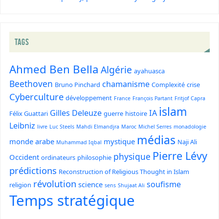
TAGS
Ahmed Ben Bella
Algérie
ayahuasca
Beethoven
chamanisme
Bruno Pinchard
Complexité
crise
Cyberculture
développement
France
François Partant
Fritjof Capra
islam
Gilles Deleuze
IA
Félix Guattari
guerre
histoire
Leibniz
livre
Luc Steels
Mahdi Elmandjra
Maroc
Michel Serres
monadologie
médias
monde arabe
mystique
Naji Ali
Muhammad Iqbal
Pierre Lévy
physique
Occident
ordinateurs
philosophie
prédictions
Reconstruction of Religious Thought in Islam
révolution
soufisme
science
religion
sens
Shujaat Ali
Temps stratégique