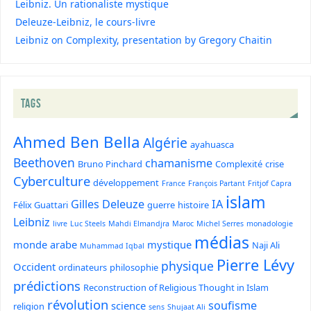
Leibniz. Un rationaliste mystique
Deleuze-Leibniz, le cours-livre
Leibniz on Complexity, presentation by Gregory Chaitin
TAGS
Ahmed Ben Bella
Algérie
ayahuasca
Beethoven
chamanisme
Bruno Pinchard
Complexité
crise
Cyberculture
développement
France
François Partant
Fritjof Capra
islam
Gilles Deleuze
IA
Félix Guattari
guerre
histoire
Leibniz
livre
Luc Steels
Mahdi Elmandjra
Maroc
Michel Serres
monadologie
médias
monde arabe
mystique
Naji Ali
Muhammad Iqbal
Pierre Lévy
physique
Occident
ordinateurs
philosophie
prédictions
Reconstruction of Religious Thought in Islam
révolution
soufisme
science
religion
sens
Shujaat Ali