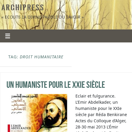
A R C H I P R E S S
« ECOUTE LA DIVINE PAROLE DU SAVOIR »
TAG:
DROIT HUMANITAIRE
Un humaniste pour le XXIe siècle
Eclair et fulgurance.
L’Emir Abdelkader, un
humaniste pour le XXIe
siècle par Réda Benkirane
Actes du Colloque d’Alger,
28-30 mai 2013 L’Émir