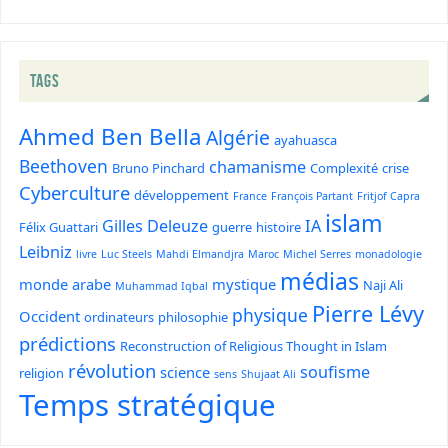
TAGS
Ahmed Ben Bella
Algérie
ayahuasca
Beethoven
chamanisme
Bruno Pinchard
Complexité
crise
Cyberculture
développement
France
François Partant
Fritjof Capra
islam
Gilles Deleuze
IA
Félix Guattari
guerre
histoire
Leibniz
livre
Luc Steels
Mahdi Elmandjra
Maroc
Michel Serres
monadologie
médias
monde arabe
mystique
Naji Ali
Muhammad Iqbal
Pierre Lévy
physique
Occident
ordinateurs
philosophie
prédictions
Reconstruction of Religious Thought in Islam
révolution
soufisme
science
religion
sens
Shujaat Ali
Temps stratégique