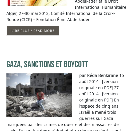
Abdelkader et le Droit
International Humanitaire
Alger, 27-30 mai 2013, Comité International de la Croix-
Rouge (CICR) – Fondation Émir Abdelkader
LIRE PLUS / READ MORE
Gaza, sanctions et boycott
par Réda Benkirane 15
août 2014 [version
originale en PDF] 27
août 2014 [version
originale en PDF] En
l’espace de cinq ans,
Israël a mené trois
guerres sur Gaza
marquées par des crimes de guerre et des massacres de
civils. Sur un territoire réduit et ultra dense où s’entassent