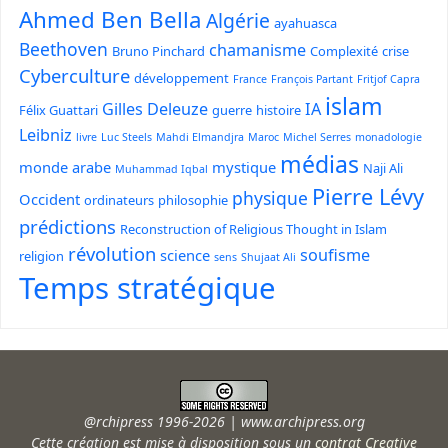
Ahmed Ben Bella
Algérie
ayahuasca
Beethoven
chamanisme
Bruno Pinchard
Complexité
crise
Cyberculture
développement
France
François Partant
Fritjof Capra
islam
Gilles Deleuze
IA
Félix Guattari
guerre
histoire
Leibniz
livre
Luc Steels
Mahdi Elmandjra
Maroc
Michel Serres
monadologie
médias
monde arabe
mystique
Naji Ali
Muhammad Iqbal
Pierre Lévy
physique
Occident
ordinateurs
philosophie
prédictions
Reconstruction of Religious Thought in Islam
révolution
soufisme
science
religion
sens
Shujaat Ali
Temps stratégique
@rchipress 1996-2026 | www.archipress.org
Cette création est mise à disposition sous un
contrat Creative