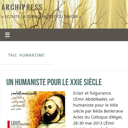
A R C H I P R E S S
« ECOUTE LA DIVINE PAROLE DU SAVOIR »
TAG:
HUMANISME
Un humaniste pour le XXIe siècle
Eclair et fulgurance.
L’Emir Abdelkader, un
humaniste pour le XXIe
siècle par Réda Benkirane
Actes du Colloque d’Alger,
28-30 mai 2013 L’Émir